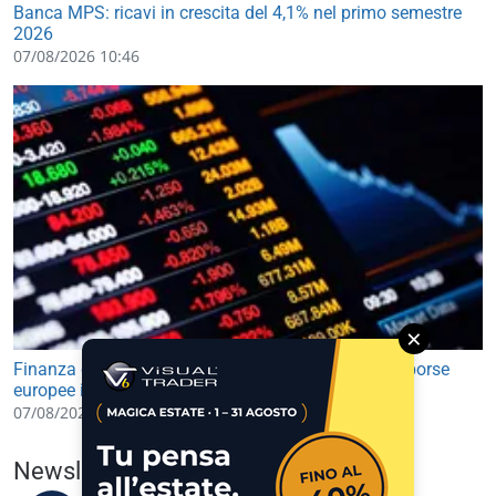
Banca MPS: ricavi in crescita del 4,1% nel primo semestre
2026
07/08/2026 10:46
×
Finanza e Mercati: future USA in lieve rialzo, avvio borse
europee in leggero progresso
07/08/2026 09:30
Newsletter del 07/08/2026