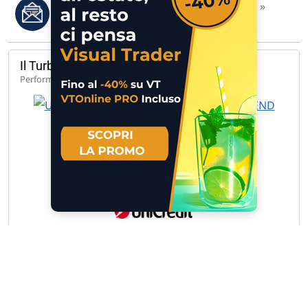
Leggi i migliori articoli della settimana »
Il Turbo del giorno
142,33%
Performance 1 anno
UCH TB LG BANCA MED 9.848 B 9.… »