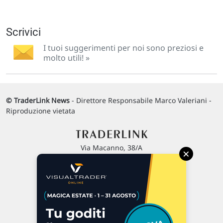
Scrivici
I tuoi suggerimenti per noi sono preziosi e
molto utili! »
© TraderLink News
- Direttore Responsabile Marco Valeriani -
Riproduzione vietata
Via Macanno, 38/A
×
47923 Rimini
P.IVA 02 452 460 401
Chi siamo
Commenti e segnalazioni