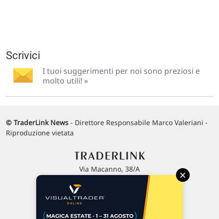
Scrivici
I tuoi suggerimenti per noi sono preziosi e
molto utili! »
© TraderLink News
- Direttore Responsabile Marco Valeriani -
Riproduzione vietata
Via Macanno, 38/A
×
47923 Rimini
P.IVA 02 452 460 401
Chi siamo