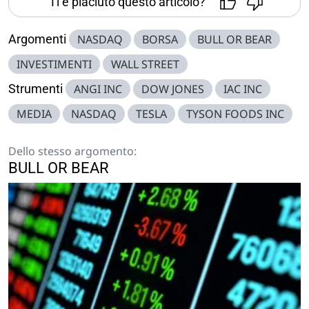
Ti è piaciuto questo articolo?
Argomenti
NASDAQ
BORSA
BULL OR BEAR
INVESTIMENTI
WALL STREET
Strumenti
ANGI INC
DOW JONES
IAC INC
MEDIA
NASDAQ
TESLA
TYSON FOODS INC
Dello stesso argomento:
BULL OR BEAR