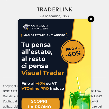
Via Macanno, 38/A
×
47923 Rimini
P.IVA 02 452 460 401
Chi siamo
Commenti e segnalazioni
Contattaci
Copyright © 1996-2026 Traderlink Italia s.r.l.
BORSA ITALIANA Quotazioni di borsa differite di 15 min. / MERCATO USA
Dati differiti di 15 min. (fonte Intrinio) / FOREX Quotazioni fornite da LMAX
L'utilizzo di questo sito implica l'accettazione delle nostre
Condizioni di
utilizzo
, del
Disclaimer MAR
, delle
Politiche sulla privacy
e dell'
Utilizzo dei