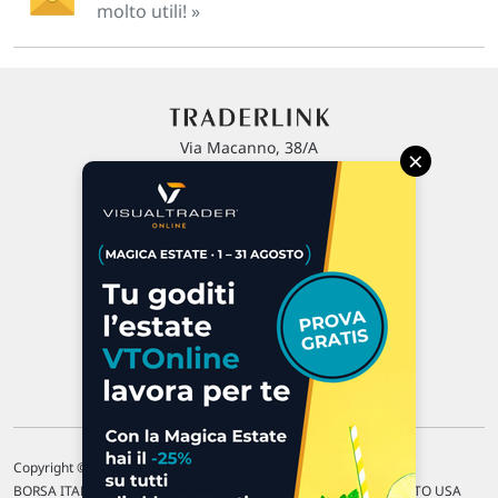
molto utili! »
Via Macanno, 38/A
×
47923 Rimini
P.IVA 02 452 460 401
Chi siamo
Commenti e segnalazioni
Contattaci
Copyright © 1996-2026 Traderlink Italia s.r.l.
BORSA ITALIANA Quotazioni di borsa differite di 15 min. / MERCATO USA