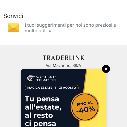
Scrivici
I tuoi suggerimenti per noi sono preziosi e
molto utili! »
Via Macanno, 38/A
×
47923 Rimini
P.IVA 02 452 460 401
Chi siamo
Commenti e segnalazioni
Contattaci