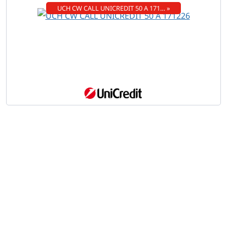
UCH CW CALL UNICREDIT 50 A 171… »