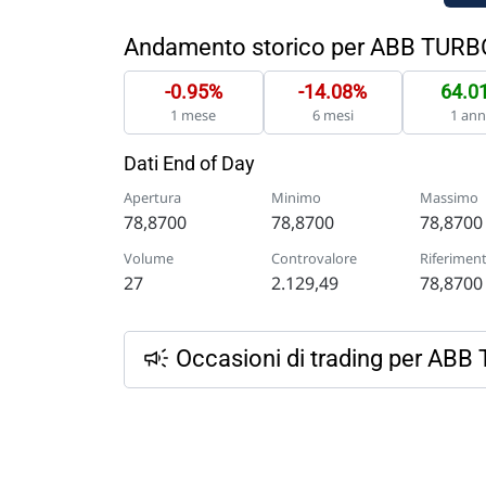
Andamento storico per ABB TUR
-0.95%
-14.08%
64.0
1 mese
6 mesi
1 an
Dati End of Day
Apertura
Minimo
Massimo
78,8700
78,8700
78,8700
Volume
Controvalore
Riferimen
27
2.129,49
78,8700
Occasioni di trading per A