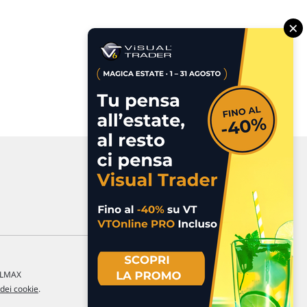
×
a LMAX
 dei cookie
.