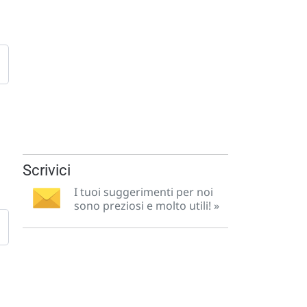
Scrivici
I tuoi suggerimenti per noi
sono preziosi e molto utili! »