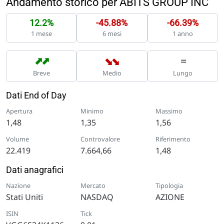
Andamento storico per ABITS GROUP INC
12.2%
-45.88%
-66.39%
1 mese
6 mesi
1 anno
➡
➡
➡
➡
=
Breve
Medio
Lungo
Dati End of Day
Apertura
Minimo
Massimo
1,48
1,35
1,56
Volume
Controvalore
Riferimento
22.419
7.664,66
1,48
Dati anagrafici
Nazione
Mercato
Tipologia
Stati Uniti
NASDAQ
AZIONE
ISIN
Tick