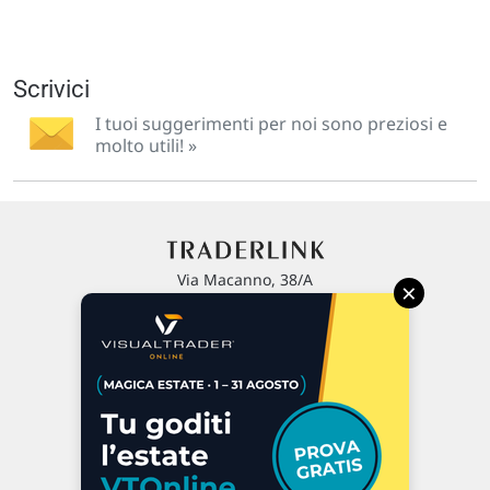
Scrivici
I tuoi suggerimenti per noi sono preziosi e
molto utili! »
Via Macanno, 38/A
×
47923 Rimini
P.IVA 02 452 460 401
Chi siamo
Commenti e segnalazioni
Contattaci