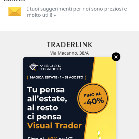
I tuoi suggerimenti per noi sono preziosi e
molto utili! »
Via Macanno, 38/A
×
47923 Rimini
P.IVA 02 452 460 401
Chi siamo
Commenti e segnalazioni
Contattaci