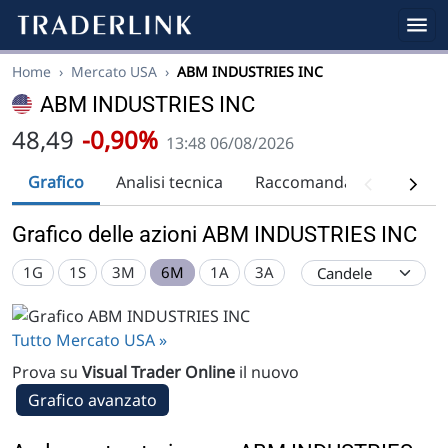
Home
›
Mercato USA
›
ABM INDUSTRIES INC
ABM INDUSTRIES INC
48,49
-0,90%
13:48 06/08/2026
Grafico
Analisi tecnica
Raccomandazioni
Div
Grafico delle azioni ABM INDUSTRIES INC
1G
1S
3M
6M
1A
3A
Tutto Mercato USA »
Prova su
Visual Trader Online
il nuovo
Grafico avanzato