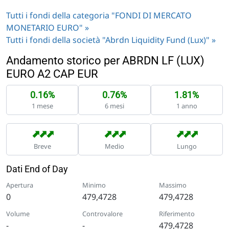
Tutti i fondi della categoria "FONDI DI MERCATO
MONETARIO EURO" »
Tutti i fondi della società "Abrdn Liquidity Fund (Lux)" »
Andamento storico per ABRDN LF (LUX)
EURO A2 CAP EUR
0.16%
0.76%
1.81%
1 mese
6 mesi
1 anno
➡
➡
➡
➡
➡
➡
➡
➡
➡
Breve
Medio
Lungo
Dati End of Day
Apertura
Minimo
Massimo
0
479,4728
479,4728
Volume
Controvalore
Riferimento
-
-
479,4728