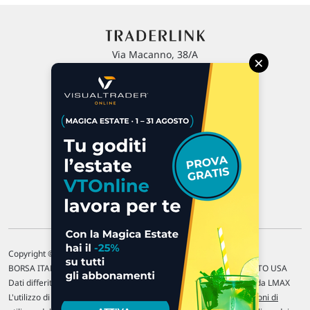
Via Macanno, 38/A
×
47923 Rimini
P.IVA 02 452 460 401
Chi siamo
Commenti e segnalazioni
Contattaci
Copyright © 1996-2026 Traderlink Italia s.r.l.
BORSA ITALIANA Quotazioni di borsa differite di 15 min. / MERCATO USA
Dati differiti di 15 min. (fonte Intrinio) / FOREX Quotazioni fornite da LMAX
L'utilizzo di questo sito implica l'accettazione delle nostre
Condizioni di