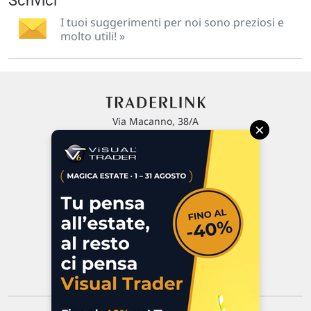
Scrivici
I tuoi suggerimenti per noi sono preziosi e
molto utili! »
Via Macanno, 38/A
×
47923 Rimini
P.IVA 02 452 460 401
Chi siamo
Commenti e segnalazioni
Contattaci