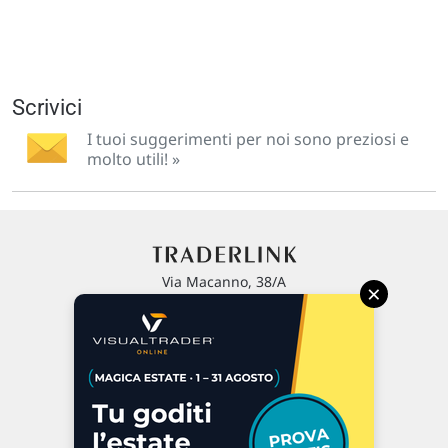
Scrivici
I tuoi suggerimenti per noi sono preziosi e
molto utili! »
Via Macanno, 38/A
×
47923 Rimini
P.IVA 02 452 460 401
Chi siamo
Commenti e segnalazioni
Contattaci