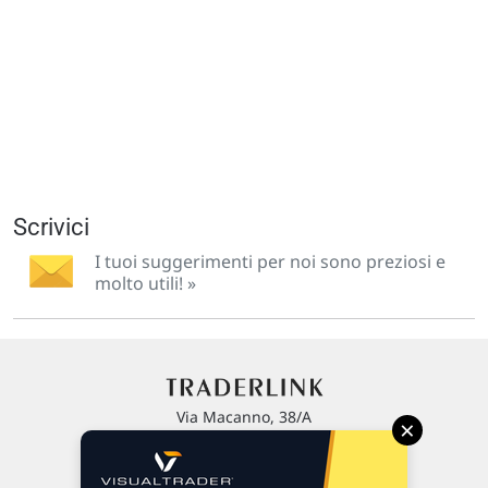
Scrivici
I tuoi suggerimenti per noi sono preziosi e
molto utili! »
Via Macanno, 38/A
×
47923 Rimini
P.IVA 02 452 460 401