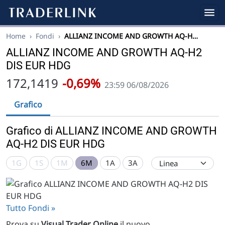
Home
›
Fondi
›
ALLIANZ INCOME AND GROWTH AQ-H…
ALLIANZ INCOME AND GROWTH AQ-H2
DIS EUR HDG
172,1419
-0,69%
23:59 06/08/2026
Grafico
Grafico di ALLIANZ INCOME AND GROWTH
AQ-H2 DIS EUR HDG
1G
1S
1M
6M
1A
3A
Tutto Fondi »
Prova su
Visual Trader Online
il nuovo