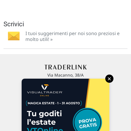
Scrivici
I tuoi suggerimenti per noi sono preziosi e
molto utili! »
Via Macanno, 38/A
×
47923 Rimini
P.IVA 02 452 460 401
Chi siamo
Commenti e segnalazioni
Contattaci