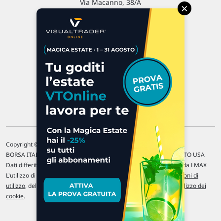
Via Macanno, 38/A
×
47923 Rimini
P.IVA 02 452 460 401
Chi siamo
Commenti e segnalazioni
Contattaci
Copyright © 1996-2026 Traderlink Italia s.r.l.
BORSA ITALIANA Quotazioni di borsa differite di 15 min. / MERCATO USA
Dati differiti di 15 min. (fonte Intrinio) / FOREX Quotazioni fornite da LMAX
L'utilizzo di questo sito implica l'accettazione delle nostre
Condizioni di
utilizzo
, del
Disclaimer MAR
, delle
Politiche sulla privacy
e dell'
Utilizzo dei
cookie
.