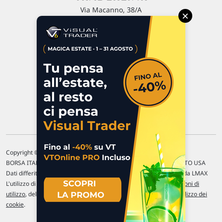
Via Macanno, 38/A
×
47923 Rimini
P.IVA 02 452 460 401
Chi siamo
Commenti e segnalazioni
Contattaci
Copyright © 1996-2026 Traderlink Italia s.r.l.
BORSA ITALIANA Quotazioni di borsa differite di 15 min. / MERCATO USA
Dati differiti di 15 min. (fonte Intrinio) / FOREX Quotazioni fornite da LMAX
L'utilizzo di questo sito implica l'accettazione delle nostre
Condizioni di
utilizzo
, del
Disclaimer MAR
, delle
Politiche sulla privacy
e dell'
Utilizzo dei
cookie
.