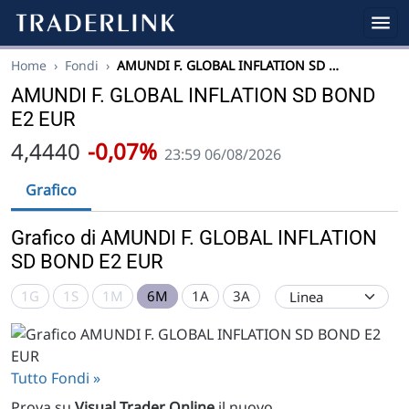
Home
›
Fondi
›
AMUNDI F. GLOBAL INFLATION SD …
AMUNDI F. GLOBAL INFLATION SD BOND
E2 EUR
4,4440
-0,07%
23:59 06/08/2026
Grafico
Grafico di AMUNDI F. GLOBAL INFLATION
SD BOND E2 EUR
1G
1S
1M
6M
1A
3A
Tutto Fondi »
Prova su
Visual Trader Online
il nuovo