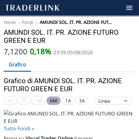
Home
›
Fondi
›
AMUNDI SOL. IT. PR. AZIONE FUT…
AMUNDI SOL. IT. PR. AZIONE FUTURO
GREEN E EUR
7,1200
0,18%
23:59 05/08/2026
Grafico
Grafico di AMUNDI SOL. IT. PR. AZIONE
FUTURO GREEN E EUR
1G
1S
1M
6M
1A
3A
Tutto Fondi »
Prova su
Visual Trader Online
il nuovo