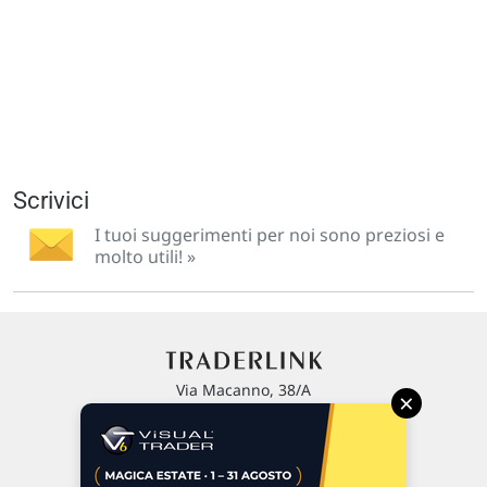
Scrivici
I tuoi suggerimenti per noi sono preziosi e
molto utili! »
Via Macanno, 38/A
×
47923 Rimini
P.IVA 02 452 460 401