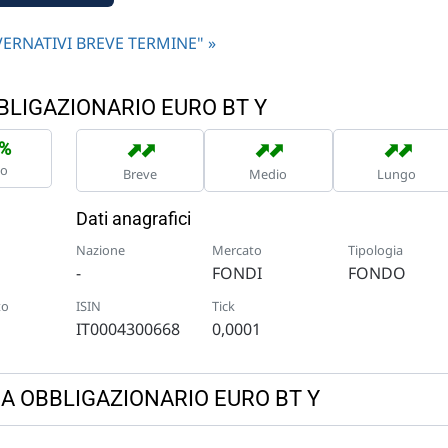
GOVERNATIVI BREVE TERMINE" »
BBLIGAZIONARIO EURO BT Y
➡
➡
➡
➡
➡
➡
8%
no
Breve
Medio
Lungo
Dati anagrafici
Nazione
Mercato
Tipologia
-
FONDI
FONDO
to
ISIN
Tick
IT0004300668
0,0001
NIMA OBBLIGAZIONARIO EURO BT Y