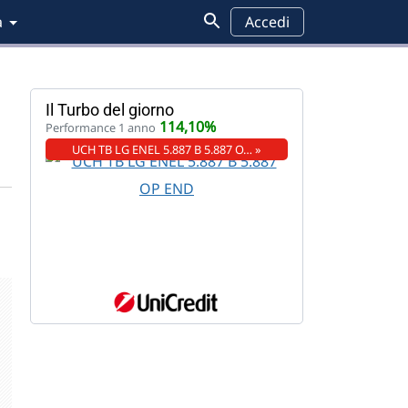
a
Accedi
Il Turbo del giorno
114,10%
Performance 1 anno
UCH TB LG ENEL 5.887 B 5.887 O… »