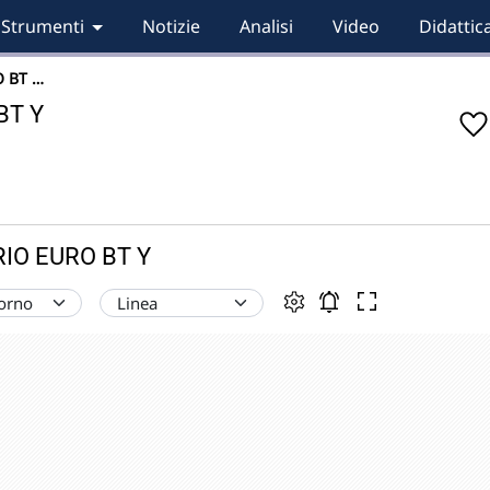
Strumenti
Notizie
Analisi
Video
Didattic
 BT …
BT Y
RIO EURO BT Y