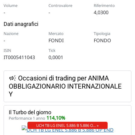
Volume
Controvalore
Riferimento
-
-
4,0300
Dati anagrafici
Nazione
Mercato
Tipologia
-
FONDI
FONDO
ISIN
Tick
IT0005411043
0,0001
Occasioni di trading per ANIMA
OBBLIGAZIONARIO INTERNAZIONALE
Y
Il Turbo del giorno
114,10%
Performance 1 anno
UCH TB LG ENEL 5.886 B 5.886 O… »