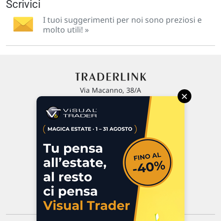
Scrivici
I tuoi suggerimenti per noi sono preziosi e
molto utili! »
Via Macanno, 38/A
×
47923 Rimini
P.IVA 02 452 460 401
Chi siamo
Commenti e segnalazioni
Contattaci