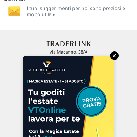
I tuoi suggerimenti per noi sono preziosi e
molto utili! »
Via Macanno, 38/A
×
47923 Rimini
P.IVA 02 452 460 401
Chi siamo
Commenti e segnalazioni
Contattaci