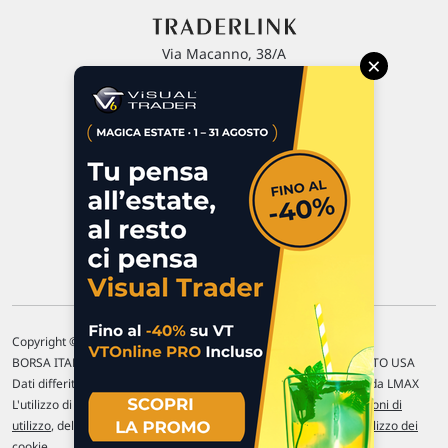
Via Macanno, 38/A
×
47923 Rimini
P.IVA 02 452 460 401
Chi siamo
Commenti e segnalazioni
Contattaci
Copyright © 1996-2026 Traderlink Italia s.r.l.
BORSA ITALIANA Quotazioni di borsa differite di 15 min. / MERCATO USA
Dati differiti di 15 min. (fonte Intrinio) / FOREX Quotazioni fornite da LMAX
L'utilizzo di questo sito implica l'accettazione delle nostre
Condizioni di
utilizzo
, del
Disclaimer MAR
, delle
Politiche sulla privacy
e dell'
Utilizzo dei
cookie
.