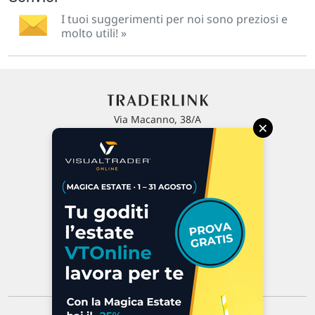
I tuoi suggerimenti per noi sono preziosi e
molto utili! »
Via Macanno, 38/A
×
47923 Rimini
P.IVA 02 452 460 401
Chi siamo
Commenti e segnalazioni
Contattaci