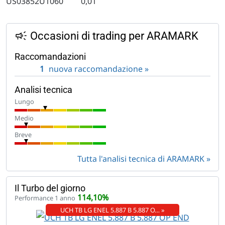
US03852U1060
0,01
Occasioni di trading per ARAMARK
Raccomandazioni
1
nuova raccomandazione »
Analisi tecnica
Lungo
Medio
Breve
Tutta l'analisi tecnica di ARAMARK
Il Turbo del giorno
114,10%
Performance 1 anno
UCH TB LG ENEL 5.887 B 5.887 O… »