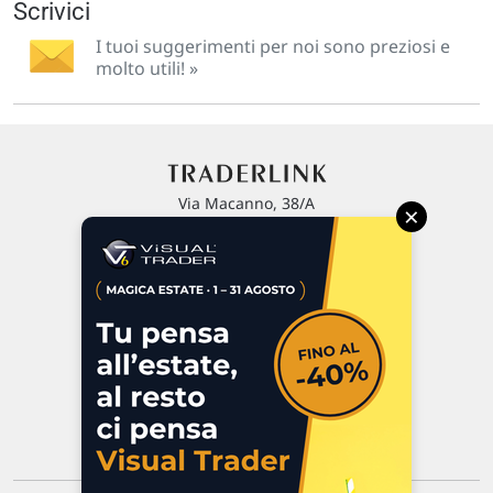
Scrivici
I tuoi suggerimenti per noi sono preziosi e
molto utili! »
Via Macanno, 38/A
×
47923 Rimini
P.IVA 02 452 460 401
Chi siamo
Commenti e segnalazioni
Contattaci