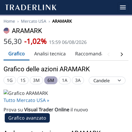
Home
›
Mercato USA
›
ARAMARK
ARAMARK
56,30
-1,02%
15:59 06/08/2026
Grafico
Analisi tecnica
Raccomandazioni
Div
Grafico delle azioni ARAMARK
1G
1S
3M
6M
1A
3A
Tutto Mercato USA »
Prova su
Visual Trader Online
il nuovo
Grafico avanzato