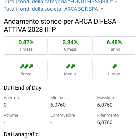
Tutti i fondi della categoria "FONDI FLESSIBILI" »
Tutti i fondi della società "ARCA SGR SPA" »
Andamento storico per ARCA DIFESA
ATTIVA 2028 III P
0.87%
3.34%
6.48%
1 mese
6 mesi
1 anno
➡
➡
➡
➡
➡
➡
Breve
Medio
Lungo
Dati End of Day
Apertura
Minimo
Massimo
0
6,0760
6,0760
Volume
Controvalore
Riferimento
-
-
6,0760
Dati anagrafici