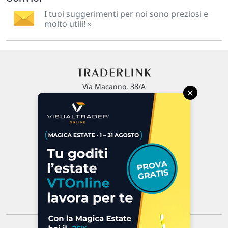
I tuoi suggerimenti per noi sono preziosi e
molto utili! »
Via Macanno, 38/A
×
47923 Rimini
P.IVA 02 452 460 401
Chi siamo
Commenti e segnalazioni
Contattaci