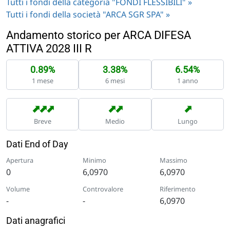
Tutti i fondi della categoria "FONDI FLESSIBILI" »
Tutti i fondi della società "ARCA SGR SPA" »
Andamento storico per ARCA DIFESA
ATTIVA 2028 III R
0.89%
3.38%
6.54%
1 mese
6 mesi
1 anno
➡
➡
➡
➡
➡
➡
Breve
Medio
Lungo
Dati End of Day
Apertura
Minimo
Massimo
0
6,0970
6,0970
Volume
Controvalore
Riferimento
-
-
6,0970
Dati anagrafici