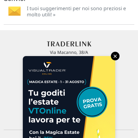
I tuoi suggerimenti per noi sono preziosi e
molto utili! »
Via Macanno, 38/A
×
47923 Rimini
P.IVA 02 452 460 401
Chi siamo
Commenti e segnalazioni
Contattaci