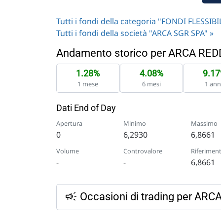
Tutti i fondi della categoria "FONDI FLESSIBIL
Tutti i fondi della società "ARCA SGR SPA" »
Andamento storico per ARCA RED
1.28%
4.08%
9.1
1 mese
6 mesi
1 an
Dati End of Day
Apertura
Minimo
Massimo
0
6,2930
6,8661
Volume
Controvalore
Riferimen
-
-
6,8661
Occasioni di trading per AR