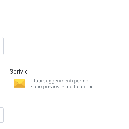
Scrivici
I tuoi suggerimenti per noi
sono preziosi e molto utili! »