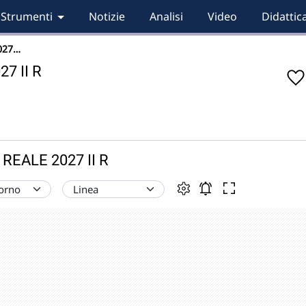
Strumenti
Notizie
Analisi
Video
Didattic
027…
7 II R
REALE 2027 II R