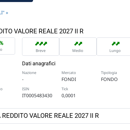
I" »
DITO VALORE REALE 2027 II R
➡
➡
➡
➡
➡
➡
➡
7%
no
Breve
Medio
Lungo
Dati anagrafici
Nazione
Mercato
Tipologia
-
FONDI
FONDO
to
ISIN
Tick
IT0005483430
0,0001
CA REDDITO VALORE REALE 2027 II R