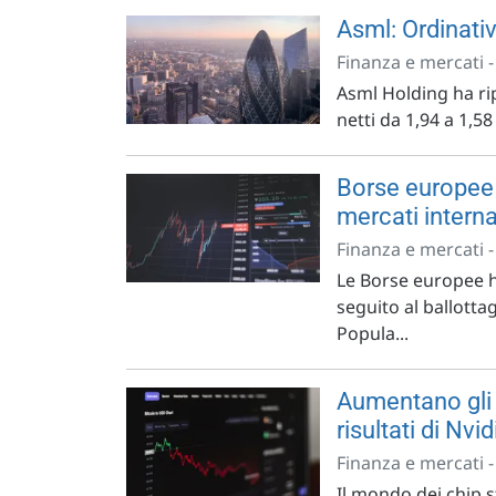
Asml: Ordinativ
Finanza e mercati 
Asml Holding ha rip
netti da 1,94 a 1,5
Borse europee i
mercati interna
Finanza e mercati 
Le Borse europee h
seguito al ballotta
Popula...
Aumentano gli 
risultati di Nvid
Finanza e mercati 
Il mondo dei chip 