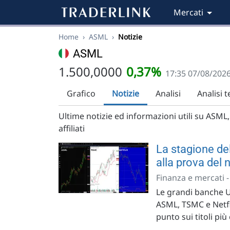
Mercati
Home
›
ASML
›
Notizie
ASML
1.500,0000
0,37%
17:35 07/08/202
Grafico
Notizie
Analisi
Analisi 
Ultime notizie ed informazioni utili su ASML, 
affiliati
La stagione del
alla prova del 
Finanza e mercati 
Le grandi banche U
ASML, TSMC e Netfli
punto sui titoli più