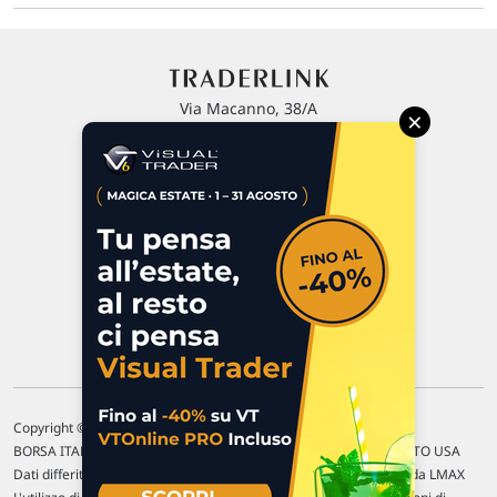
Via Macanno, 38/A
×
47923 Rimini
P.IVA 02 452 460 401
Chi siamo
Commenti e segnalazioni
Contattaci
Copyright © 1996-2026 Traderlink Italia s.r.l.
BORSA ITALIANA Quotazioni di borsa differite di 15 min. / MERCATO USA
Dati differiti di 15 min. (fonte Intrinio) / FOREX Quotazioni fornite da LMAX