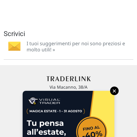
Scrivici
I tuoi suggerimenti per noi sono preziosi e
molto utili! »
Via Macanno, 38/A
×
47923 Rimini
P.IVA 02 452 460 401
Chi siamo
Commenti e segnalazioni
Contattaci