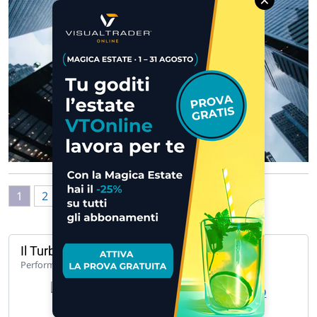
1
2
3
4
5
»
Il Turbo del giorno
114,10%
Performance 1 anno
UCH TB LG ENEL 5.887 B 5.887 O… »