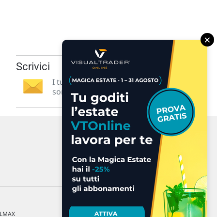
×
Scrivici
I tuoi suggerimenti per noi
sono preziosi e molto utili! »
a LMAX