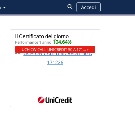
a
Accedi
Il Certificato del giorno
104,64%
Performance 1 anno
UCH CW CALL UNICREDIT 50 A 171… »