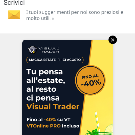
Scrivici
I tuoi suggerimenti per noi sono preziosi e
molto utili! »
×
Via Macanno, 38/A
47923 Rimini
P.IVA 02 452 460 401
Chi siamo
Commenti e segnalazioni
Contattaci