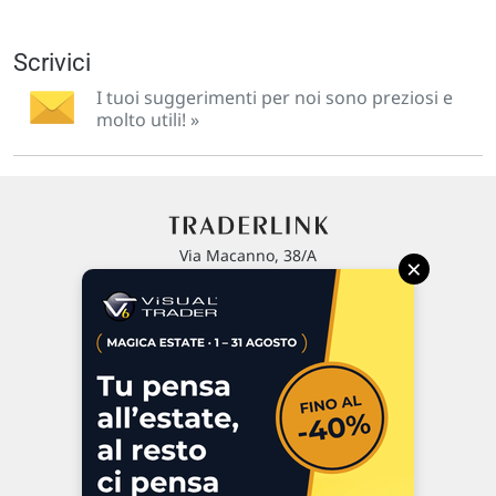
Scrivici
I tuoi suggerimenti per noi sono preziosi e
molto utili! »
Via Macanno, 38/A
×
47923 Rimini
P.IVA 02 452 460 401
Chi siamo
Commenti e segnalazioni
Contattaci