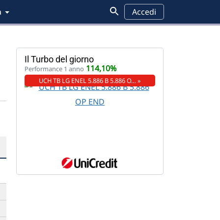
a
Accedi
Il Turbo del giorno
114,10%
Performance 1 anno
UCH TB LG ENEL 5.886 B 5.886 O… »