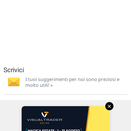
Scrivici
I tuoi suggerimenti per noi sono preziosi e
molto utili! »
×
Via Macanno, 38/A
47923 Rimini