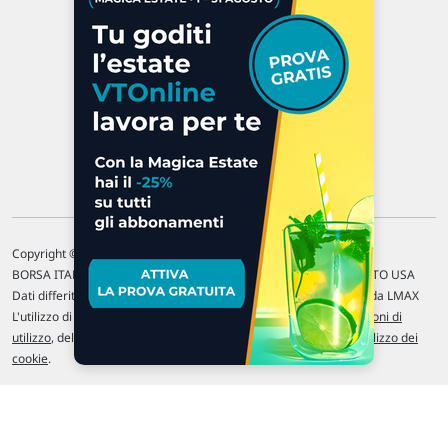
P.IVA 02 452 460 401
Chi siamo
Commenti e segnalazioni
Contattaci
Copyright © 1996-2026 Traderlink Italia s.r.l.
BORSA ITALIANA Quotazioni di borsa differite di 15 min. / MERCATO USA
Dati differiti di 15 min. (fonte Intrinio) / FOREX Quotazioni fornite da LMAX
L'utilizzo di questo sito implica l'accettazione delle nostre
Condizioni di
utilizzo
, del
Disclaimer MAR
, delle
Politiche sulla privacy
e dell'
Utilizzo dei
cookie
.