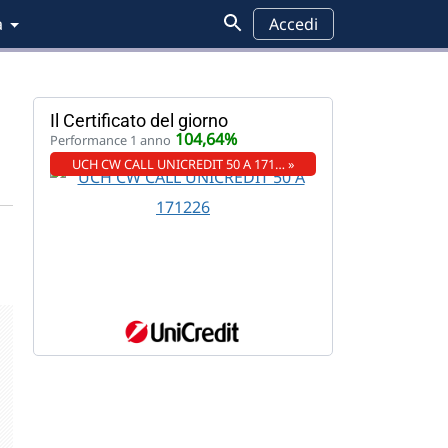
a
Accedi
Il Certificato del giorno
104,64%
Performance 1 anno
UCH CW CALL UNICREDIT 50 A 171… »