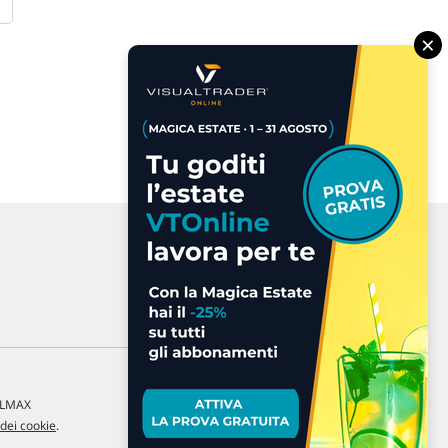
×
a LMAX
 dei cookie
.