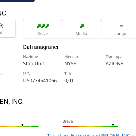
NC.
➡
➡
➡
➡
=
7%
no
Breve
Medio
Lungo
Dati anagrafici
Nazione
Mercato
Tipologia
Stati Uniti
NYSE
AZIONE
to
ISIN
Tick
US0774541066
0,01
EN, INC.
Breve
Tutta l'analisi tecnica di BELDEN, INC.