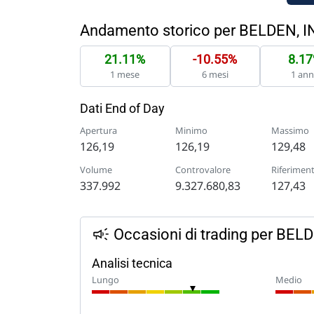
Andamento storico per BELDEN, I
21.11%
-10.55%
8.1
1 mese
6 mesi
1 an
Dati End of Day
Apertura
Minimo
Massimo
126,19
126,19
129,48
Volume
Controvalore
Riferimen
337.992
9.327.680,83
127,43
Occasioni di trading per BELD
Analisi tecnica
Lungo
Medio