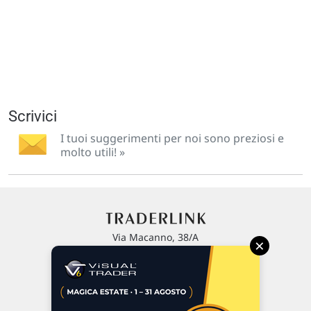
Scrivici
I tuoi suggerimenti per noi sono preziosi e
molto utili! »
Via Macanno, 38/A
×
47923 Rimini
P.IVA 02 452 460 401
Chi siamo