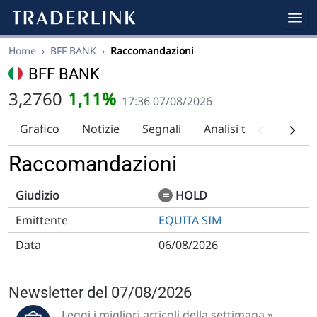
Home
›
BFF BANK
›
Raccomandazioni
BFF BANK
3,2760
1,11%
17:36 07/08/2026
Grafico
Notizie
Segnali
Analisi tecnica
Ra
Raccomandazioni
=
HOLD
EQUITA SIM
06/08/2026
Newsletter del 07/08/2026
Leggi i migliori articoli della settimana »