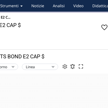
Strumenti
Notizie
Analisi
Video
Didattic
 E2 C…
2 CAP $
TS BOND E2 CAP $