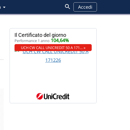
a
Accedi
Il Certificato del giorno
104,64%
Performance 1 anno
UCH CW CALL UNICREDIT 50 A 171… »