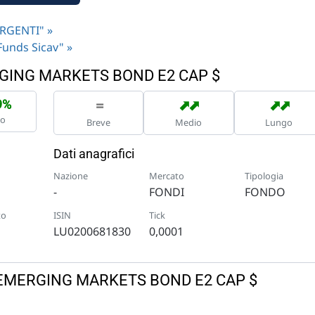
ERGENTI" »
 Funds Sicav" »
ERGING MARKETS BOND E2 CAP $
➡
➡
➡
➡
=
9%
no
Breve
Medio
Lungo
Dati anagrafici
Nazione
Mercato
Tipologia
-
FONDI
FONDO
to
ISIN
Tick
LU0200681830
0,0001
GF EMERGING MARKETS BOND E2 CAP $