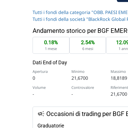
Tutti i fondi della categoria "OBB. PAESI EM
Tutti i fondi della società "BlackRock Global
Andamento storico per BGF EM
0.18%
2.54%
12.0
1 mese
6 mesi
1 an
Dati End of Day
Apertura
Minimo
Massimo
0
21,6700
18,8189
Volume
Controvalore
Riferimen
-
-
21,6700
Occasioni di trading per B
Graduatorie