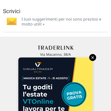
Scrivici
I tuoi suggerimenti per noi sono preziosi e
molto utili! »
Via Macanno, 38/A
×
47923 Rimini
P.IVA 02 452 460 401
Chi siamo
Commenti e segnalazioni
Contattaci