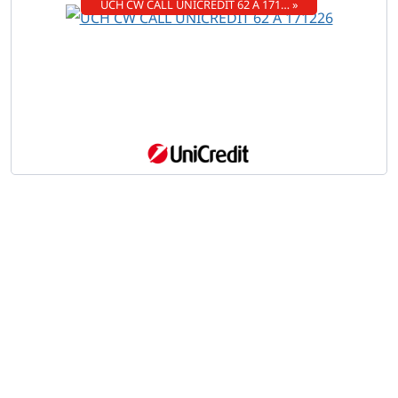
UCH CW CALL UNICREDIT 62 A 171… »