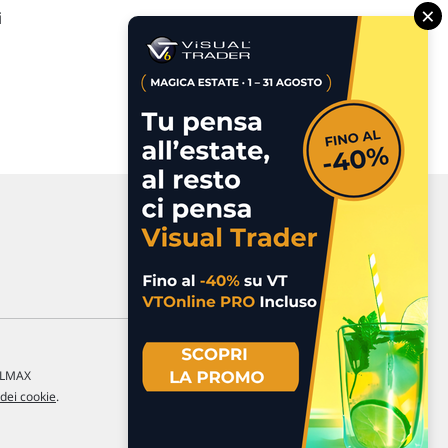
×
i
a LMAX
 dei cookie
.