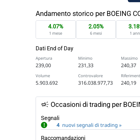
Andamento storico per BOEING C
4.07%
2.05%
3.1
1 mese
6 mesi
1 an
Dati End of Day
Apertura
Minimo
Massimo
239,00
231,33
240,37
Volume
Controvalore
Riferimen
5.903.692
316.038.977,73
240,19
Occasioni di trading per BOE
Segnali
!
4
nuovi segnali di trading »
Raccomandazioni