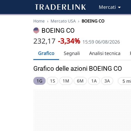
Mercati
Home
›
Mercato USA
›
BOEING CO
BOEING CO
232,17
-3,34%
15:59 06/08/2026
Grafico
Segnali
Analisi tecnica
Grafico delle azioni BOEING CO
1G
1S
1M
6M
1A
3A