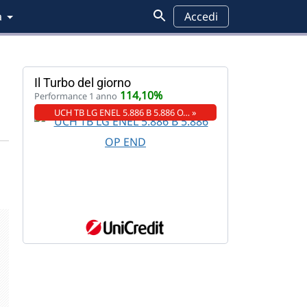
a
Accedi
Il Turbo del giorno
114,10%
Performance 1 anno
UCH TB LG ENEL 5.886 B 5.886 O… »