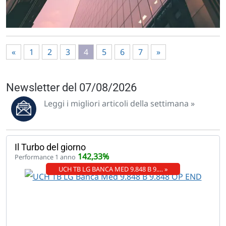
«
1
2
3
4
5
6
7
»
Newsletter del 07/08/2026
Leggi i migliori articoli della settimana »
Il Turbo del giorno
142,33%
Performance 1 anno
UCH TB LG BANCA MED 9.848 B 9.… »