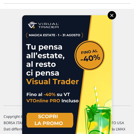
×
Via Macanno, 38/A
47923 Rimini
P.IVA 02 452 460 401
Chi siamo
Commenti e segnalazioni
Contattaci
Copyright © 1996-2026 Traderlink Italia s.r.l.
BORSA ITALIANA Quotazioni di borsa differite di 15 min. / MERCATO USA
Dati differiti di 15 min. (fonte Intrinio) / FOREX Quotazioni fornite da LMAX