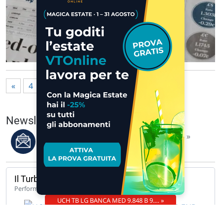
«
4
5
6
7
8
9
10
»
Newsletter del 07/08/2026
Leggi i migliori articoli della settimana »
Il Turbo del giorno
142,33%
Performance 1 anno
UCH TB LG BANCA MED 9.848 B 9.… »