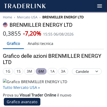
Home
›
Mercato USA
›
BRENMILLER ENERGY LTD
BRENMILLER ENERGY LTD
0,3855
-7,20%
15:55 06/08/2026
Grafico
Analisi tecnica
Grafico delle azioni BRENMILLER ENERGY
LTD
1G
1S
3M
6M
1A
3A
Tutto Mercato USA »
Prova su
Visual Trader Online
il nuovo
Grafico avanzato