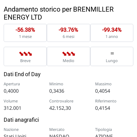
Andamento storico per BRENMILLER
ENERGY LTD
-56.38%
-93.76%
-99.34%
1 mese
6 mesi
1 anno
➡
➡
➡
➡
➡
➡
=
Breve
Medio
Lungo
Dati End of Day
Apertura
Minimo
Massimo
0,4000
0,3436
0,4054
Volume
Controvalore
Riferimento
312.001
42.152,30
0,4154
Dati anagrafici
Nazione
Mercato
Tipologia
Stati Uniti
NASDAQ
AZIONE