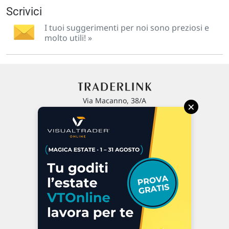
Scrivici
I tuoi suggerimenti per noi sono preziosi e
molto utili! »
Via Macanno, 38/A
×
47923 Rimini
P.IVA 02 452 460 401
Chi siamo
Commenti e segnalazioni
Contattaci