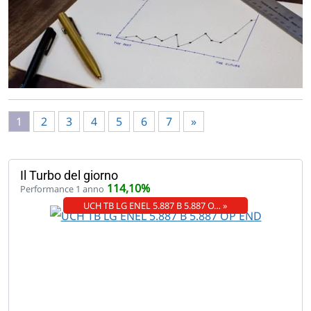
1
2
3
4
5
6
7
»
Il Turbo del giorno
114,10%
Performance 1 anno
UCH TB LG ENEL 5.887 B 5.887 O… »