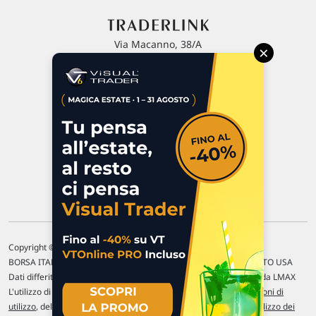
Via Macanno, 38/A
×
47923 Rimini
P.IVA 02 452 460 401
Chi siamo
Commenti e segnalazioni
Contattaci
Copyright © 1996-2026 Traderlink Italia s.r.l.
BORSA ITALIANA Quotazioni di borsa differite di 15 min. / MERCATO USA
Dati differiti di 15 min. (fonte Intrinio) / FOREX Quotazioni fornite da LMAX
L'utilizzo di questo sito implica l'accettazione delle nostre
Condizioni di
utilizzo
, del
Disclaimer MAR
, delle
Politiche sulla privacy
e dell'
Utilizzo dei