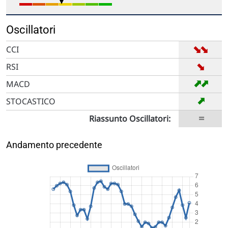
Oscillatori
➡
➡
CCI
➡
RSI
➡
➡
MACD
➡
STOCASTICO
=
Riassunto Oscillatori:
Andamento precedente