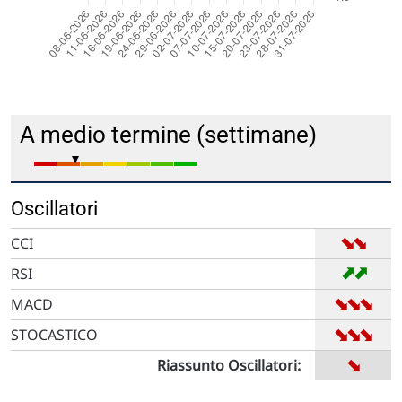
A medio termine (settimane)
Oscillatori
➡
➡
CCI
➡
➡
RSI
➡
➡
➡
MACD
➡
➡
➡
STOCASTICO
➡
Riassunto Oscillatori: