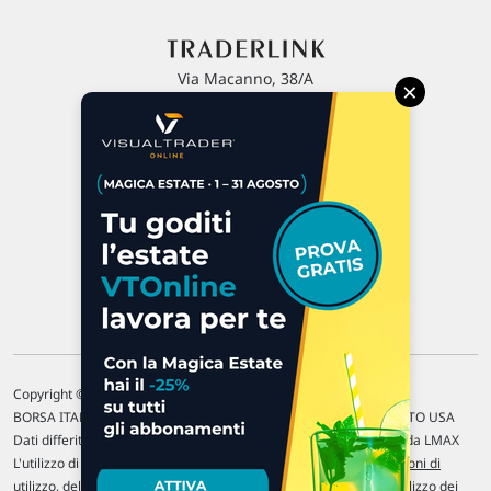
Via Macanno, 38/A
×
47923 Rimini
P.IVA 02 452 460 401
Chi siamo
Commenti e segnalazioni
Contattaci
Copyright © 1996-2026 Traderlink Italia s.r.l.
BORSA ITALIANA Quotazioni di borsa differite di 15 min. / MERCATO USA
Dati differiti di 15 min. (fonte Intrinio) / FOREX Quotazioni fornite da LMAX
L'utilizzo di questo sito implica l'accettazione delle nostre
Condizioni di
utilizzo
, del
Disclaimer MAR
, delle
Politiche sulla privacy
e dell'
Utilizzo dei