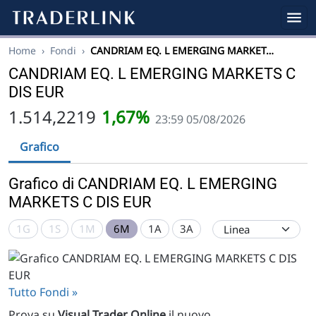
Home
›
Fondi
›
CANDRIAM EQ. L EMERGING MARKET…
CANDRIAM EQ. L EMERGING MARKETS C
DIS EUR
1.514,2219
1,67%
23:59 05/08/2026
Grafico
Grafico di CANDRIAM EQ. L EMERGING
MARKETS C DIS EUR
1G
1S
1M
6M
1A
3A
Tutto Fondi »
Prova su
Visual Trader Online
il nuovo