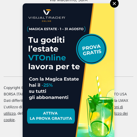
×
47923 Rimini
P.IVA 02 452 460 401
Chi siamo
Commenti e segnalazioni
Contattaci
Copyright © 1996-2026 Traderlink Italia s.r.l.
BORSA ITALIANA Quotazioni di borsa differite di 15 min. / MERCATO USA
Dati differiti di 15 min. (fonte Intrinio) / FOREX Quotazioni fornite da LMAX
L'utilizzo di questo sito implica l'accettazione delle nostre
Condizioni di
utilizzo
, del
Disclaimer MAR
, delle
Politiche sulla privacy
e dell'
Utilizzo dei
cookie
.