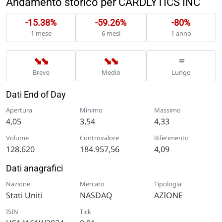
Andamento storico per CARDLYTICS INC
-15.38%
-59.26%
-80%
1 mese
6 mesi
1 anno
➡
➡
➡
➡
=
Breve
Medio
Lungo
Dati End of Day
Apertura
Minimo
Massimo
4,05
3,54
4,33
Volume
Controvalore
Riferimento
128.620
184.957,56
4,09
Dati anagrafici
Nazione
Mercato
Tipologia
Stati Uniti
NASDAQ
AZIONE
ISIN
Tick