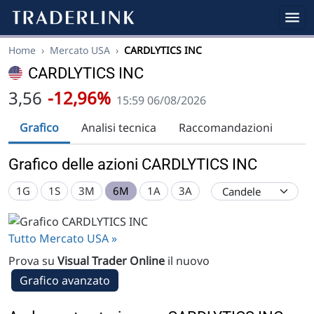
Home
›
Mercato USA
›
CARDLYTICS INC
CARDLYTICS INC
3,56
-12,96%
15:59 06/08/2026
Grafico
Analisi tecnica
Raccomandazioni
Grafico delle azioni CARDLYTICS INC
1G
1S
3M
6M
1A
3A
Tutto Mercato USA »
Prova su
Visual Trader Online
il nuovo
Grafico avanzato