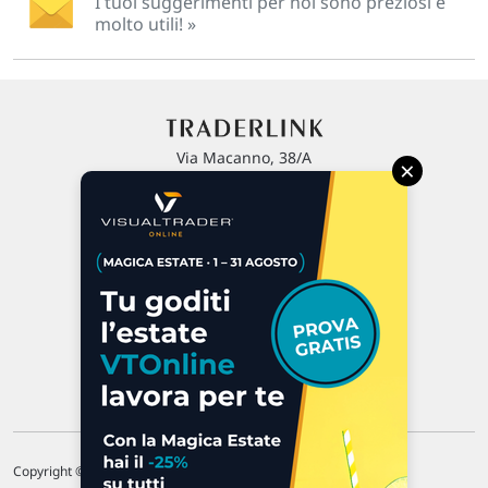
I tuoi suggerimenti per noi sono preziosi e
molto utili! »
Via Macanno, 38/A
×
47923 Rimini
P.IVA 02 452 460 401
Chi siamo
Commenti e segnalazioni
Contattaci
Copyright © 1996-2026 Traderlink Italia s.r.l.