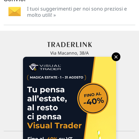
I tuoi suggerimenti per noi sono preziosi e
molto utili! »
Via Macanno, 38/A
×
47923 Rimini
P.IVA 02 452 460 401
Chi siamo
Commenti e segnalazioni
Contattaci