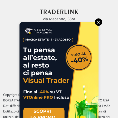
Via Macanno, 38/A
×
47923 Rimini
P.IVA 02 452 460 401
Chi siamo
Commenti e segnalazioni
Contattaci
Copyright © 1996-2026 Traderlink Italia s.r.l.
BORSA ITALIANA Quotazioni di borsa differite di 15 min. / MERCATO USA
Dati differiti di 15 min. (fonte Intrinio) / FOREX Quotazioni fornite da LMAX
L'utilizzo di questo sito implica l'accettazione delle nostre
Condizioni di
utilizzo
, del
Disclaimer MAR
, delle
Politiche sulla privacy
e dell'
Utilizzo dei