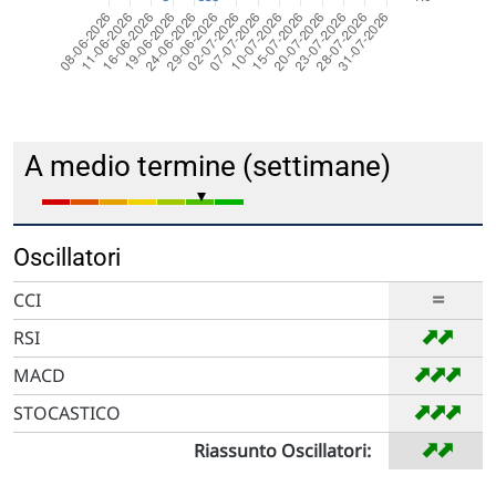
A medio termine (settimane)
Oscillatori
=
CCI
➡
➡
RSI
➡
➡
➡
MACD
➡
➡
➡
STOCASTICO
➡
➡
Riassunto Oscillatori: