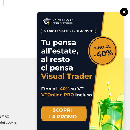
×
a LMAX
 dei cookie
.