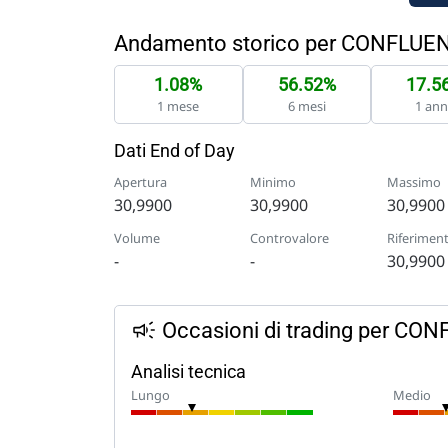
Andamento storico per CONFLUE
1.08%
56.52%
17.5
1 mese
6 mesi
1 an
Dati End of Day
Apertura
Minimo
Massimo
30,9900
30,9900
30,9900
Volume
Controvalore
Riferimen
-
-
30,9900
Occasioni di trading per CO
Analisi tecnica
Lungo
Medio