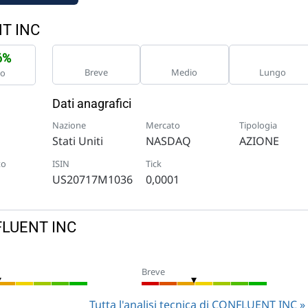
NT INC
6%
Breve
Medio
Lungo
no
Dati anagrafici
Nazione
Mercato
Tipologia
Stati Uniti
NASDAQ
AZIONE
to
ISIN
Tick
US20717M1036
0,0001
NFLUENT INC
Breve
Tutta l'analisi tecnica di CONFLUENT INC