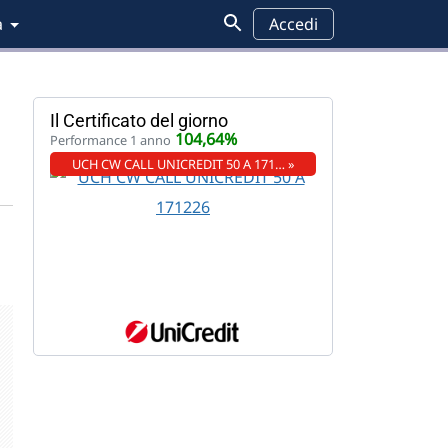
a
Accedi
Il Certificato del giorno
104,64%
Performance 1 anno
UCH CW CALL UNICREDIT 50 A 171… »